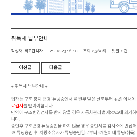
취득세 납부안내
작성자
최고관리자
21-02-23 16:40
조회
2,360회
댓글
0건
이전글
다음글
● 취득세 납부안내 ●
탑차는 구조 장치 변경 '튜닝승인서'를 발부 받은 날로부터 45일 이내
료검사
를 받아야합니다.
만약에 구조변경검사를 받지 않을 경우 자동차관리법 제82조에 의거하여
니다.
승인후 구조변경 튜닝승인을 하지 않을 경우 승인서를 검사소에 반납해
※
튜닝승인 후, 차량소유자가 튜닝승인일로부터 1개월이내 튜닝(취득)