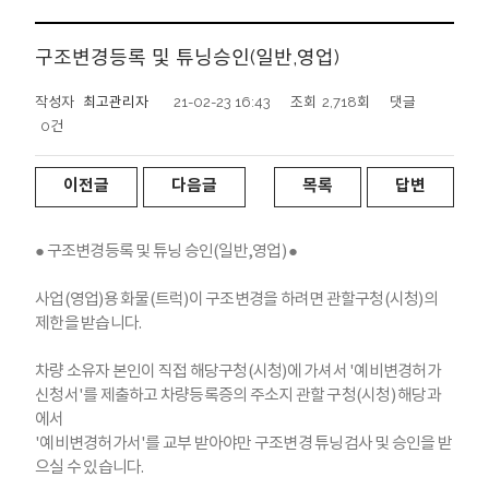
구조변경등록 및 튜닝승인(일반,영업)
작성자
최고관리자
21-02-23 16:43
조회
2,718회
댓글
0건
이전글
다음글
목록
답변
● 구조변경등록 및 튜닝 승인(일반,영업) ●
사업(영업)용 화물(트럭)이 구조변경을 하려면 관할구청(시청)의
제한을 받습니다.
차량 소유자 본인이 직접 해당구청(시청)에 가셔서 '예비변경허가
신청서'를 제출하고 차량등록증의 주소지 관할 구청(시청) 해당과
에서
'예비변경허가서'를 교부 받아야만 구조변경 튜닝검사 및 승인을 받
으실 수 있습니다.